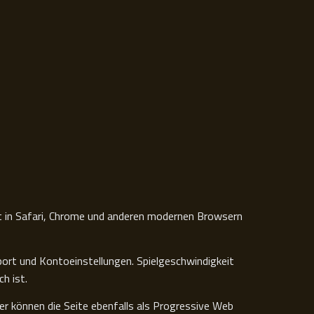
rekt in Safari, Chrome und anderen modernen Browsern
ort und Kontoeinstellungen. Spielgeschwindigkeit
h ist.
er können die Seite ebenfalls als Progressive Web