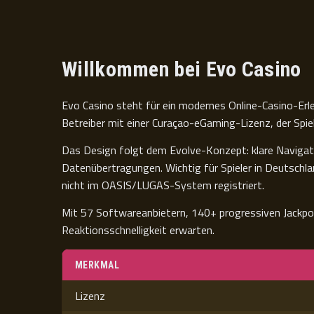
Willkommen bei Evo Casino
Evo Casino steht für ein modernes Online-Casino-Erleb
Betreiber mit einer Curaçao-eGaming-Lizenz, der Spi
Das Design folgt dem Evolve-Konzept: klare Navigatio
Datenübertragungen. Wichtig für Spieler in Deutschl
nicht im OASIS/LUGAS-System registriert.
Mit 57 Softwareanbietern, 140+ progressiven Jackpot
Reaktionsschnelligkeit erwarten.
MERKMAL
Lizenz