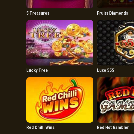
5 Treasures
Fruits Diamonds
Lucky Tree
Luxe 555
Red Chilli Wins
Red Hot Gambler