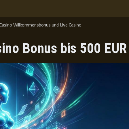
Casino Willkommensbonus und Live Casino
ino Bonus bis 500 EUR