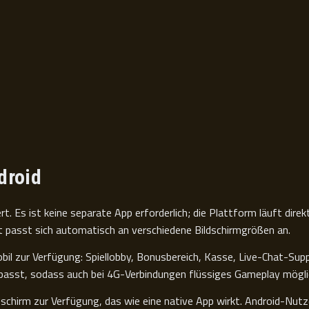
droid
rt. Es ist keine separate App erforderlich; die Plattform läuft di
 passt sich automatisch an verschiedene Bildschirmgrößen an.
il zur Verfügung: Spiellobby, Bonusbereich, Kasse, Live-Chat-Supp
asst, sodass auch bei 4G-Verbindungen flüssiges Gameplay möglic
chirm zur Verfügung, das wie eine native App wirkt. Android-Nutz