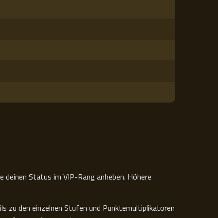
ie deinen Status im VIP-Rang anheben. Höhere
ls zu den einzelnen Stufen und Punktemultiplikatoren