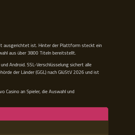
t ausgerichtet ist. Hinter der Plattform steckt ein
hl aus über 3800 Titeln bereitstellt.
und Android. SSL-Verschlüsselung sichert alle
ehörde der Länder (GGL) nach GlüStV 2026 und ist
o Casino an Spieler, die Auswahl und